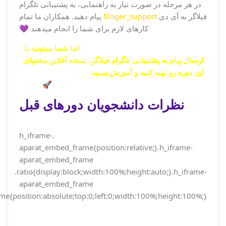
در هر مرحله در صورت نیاز به راهنمایی، به پشتیبانی تلگرام
فیلاگر به آی دی
filoger_support
پیام دهید. همکاران ما تمام
کارهای لازم برای شما را انجام میدهند 💜
برگزاری آنلاین این دوره به پایان رسیده،
اما شما میتونید با
ارسال پیام به پشتیبانی تلگرام فیلاگر، نسخه آفلاین محتوای
این دوره رو تهیه کنید و آموزش ببینید
. برای اینکار، به آی دی
تلگرام فیلاگر
@filoger_support
پیام بدید🚀.
نظرات دانشجویان دورهای قبل
.h_iframe-
aparat_embed_frame{position:relative;}.h_iframe-
aparat_embed_frame
.ratio{display:block;width:100%;height:auto;}.h_iframe-
aparat_embed_frame
ame{position:absolute;top:0;left:0;width:100%;height:100%;}