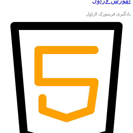
آموزش لاراول
یادگیری فریمورک لاراول