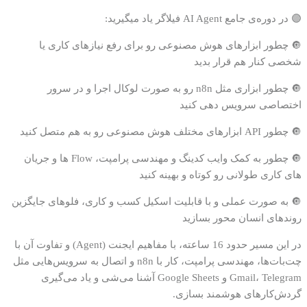
🟣 در دوره‌ی جامع AI Agent فیلاگر یاد میگیرید:
🔘 چطور ابزارهای هوش مصنوعی رو برای رفع نیازهای کاری یا
شخصی کنار هم قرار بدید
🔘 چطور ابزاری مثل n8n رو به صورت لوکال اجرا و در سرور
اختصاصی سرویس دهی کنید
🔘 چطور API ابزارهای مختلف هوش مصنوعی رو به هم متصل کنید
🔘 چطور به کمک وایب کدینگ و مهندسی پرامپت، Flow ها و جریان
های کاری طولانی رو کوتاه و بهینه کنید
🔘 به صورت عملی و با قابلیت اسکیل کسب و کاری، فلوهای جایگزین
روندهای انسان محور بسازید
در این مسیر حدود 16 ساعته، با مفاهیم ایجنت (Agent) و تفاوت آن با
چت‌بات‌ها، مهندسی پرامپت، کار با n8n و اتصال به سرویس‌هایی مثل
Gmail، Telegram و Google Sheets آشنا می‌شی و یاد می‌گیری
گردش‌کارهای هوشمند بسازی.