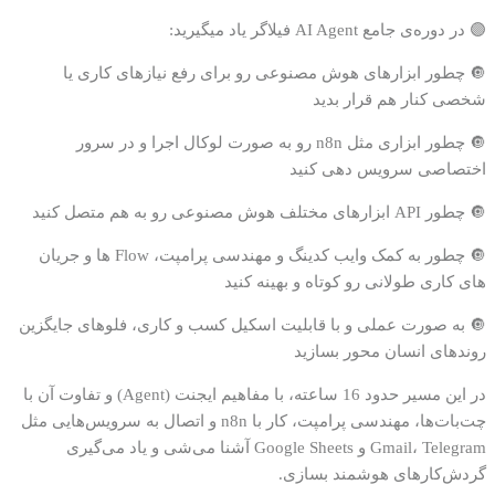
🟣 در دوره‌ی جامع AI Agent فیلاگر یاد میگیرید:
🔘 چطور ابزارهای هوش مصنوعی رو برای رفع نیازهای کاری یا
شخصی کنار هم قرار بدید
🔘 چطور ابزاری مثل n8n رو به صورت لوکال اجرا و در سرور
اختصاصی سرویس دهی کنید
🔘 چطور API ابزارهای مختلف هوش مصنوعی رو به هم متصل کنید
🔘 چطور به کمک وایب کدینگ و مهندسی پرامپت، Flow ها و جریان
های کاری طولانی رو کوتاه و بهینه کنید
🔘 به صورت عملی و با قابلیت اسکیل کسب و کاری، فلوهای جایگزین
روندهای انسان محور بسازید
در این مسیر حدود 16 ساعته، با مفاهیم ایجنت (Agent) و تفاوت آن با
چت‌بات‌ها، مهندسی پرامپت، کار با n8n و اتصال به سرویس‌هایی مثل
Gmail، Telegram و Google Sheets آشنا می‌شی و یاد می‌گیری
گردش‌کارهای هوشمند بسازی.