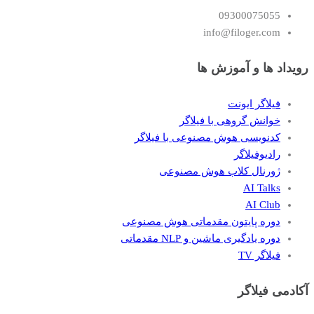
09300075055
info@filoger.com
رویداد ها و آموزش ها
فیلاگر ایونت
خوانش گروهی با فیلاگر
کدنویسی هوش مصنوعی با فیلاگر
رادیوفیلاگر
ژورنال کلاب هوش مصنوعی
AI Talks
AI Club
دوره پایتون مقدماتی هوش مصنوعی
دوره یادگیری ماشین و NLP مقدماتی
فیلاگر TV
آکادمی فیلاگر