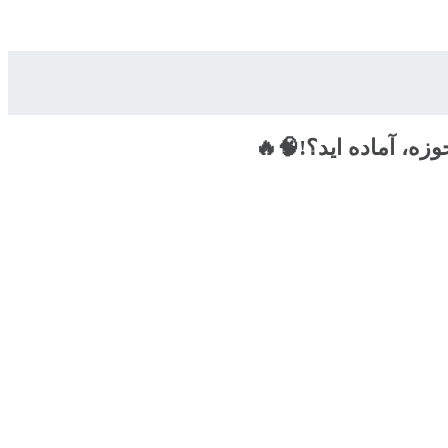
ه، آماده اید؟!🧠🔥