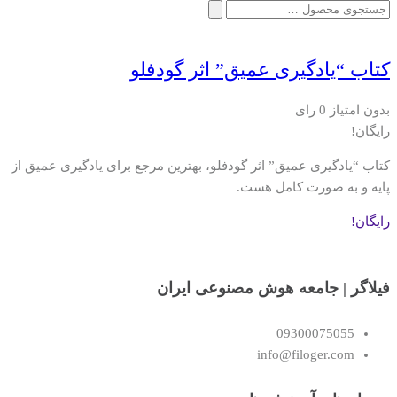
جستجو
برای:
کتاب “یادگیری عمیق” اثر گودفلو
بدون امتیاز
0 رای
رایگان!
کتاب “یادگیری عمیق” اثر گودفلو، بهترین مرجع برای یادگیری عمیق از
پایه و به صورت کامل هست.
رایگان!
فیلاگر | جامعه هوش مصنوعی ایران
09300075055
info@filoger.com