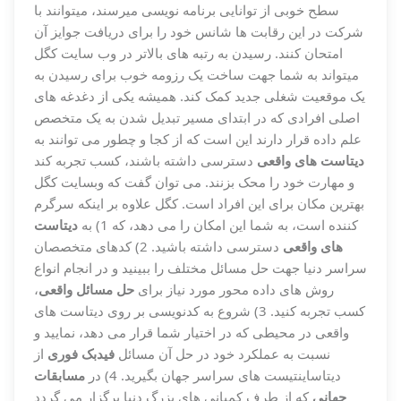
سطح خوبی از توانایی برنامه نویسی میرسند، میتوانند با
شرکت در این رقابت ها شانس خود را برای دریافت جوایز آن
امتحان کنند. رسیدن به رتبه های بالاتر در وب سایت کگل
میتواند به شما جهت ساخت یک رزومه خوب برای رسیدن به
یک موقعیت شغلی جدید کمک کند. همیشه یکی از دغدغه های
اصلی افرادی که در ابتدای مسیر تبدیل شدن به یک متخصص
علم داده قرار دارند این است که از کجا و چطور می توانند به
دیتاست های واقعی
دسترسی داشته باشند، کسب تجربه کند
و مهارت خود را محک بزنند. می توان گفت که وبسایت کگل
بهترین مکان برای این افراد است. کگل علاوه بر اینکه سرگرم
کننده است، به شما این امکان را می دهد، که 1) به
دیتاست
های واقعی
دسترسی داشته باشید. 2) کدهای متخصصان
سراسر دنیا جهت حل مسائل مختلف را ببینید و در انجام انواع
روش های داده محور مورد نیاز برای
حل مسائل واقعی
،
کسب تجربه کنید. 3) شروع به کدنویسی بر روی دیتاست های
واقعی در محیطی که در اختیار شما قرار می دهد، نمایید و
نسبت به عملکرد خود در حل آن مسائل
فیدبک فوری
از
دیتاساینتیست های سراسر جهان بگیرید. 4) در
مسابقات
جهانی
که از طرف کمپانی های بزرگ دنیا برگزار می گردد