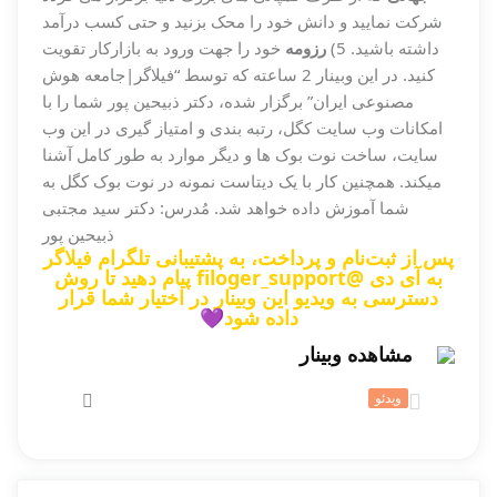
شرکت نمایید و دانش خود را محک بزنید و حتی کسب درآمد
داشته باشید. 5)
رزومه
خود را جهت ورود به بازارکار تقویت
کنید. در این وبینار 2 ساعته که توسط “فیلاگر|جامعه هوش
مصنوعی ایران” برگزار شده، دکتر ذبیحین پور شما را با
امکانات وب سایت کگل، رتبه بندی و امتیاز گیری در این وب
سایت، ساخت نوت بوک ها و دیگر موارد به طور کامل آشنا
میکند. همچنین کار با یک دیتاست نمونه در نوت بوک کگل به
شما آموزش داده خواهد شد. مُدرس: دکتر سید مجتبی
ذبیحین پور
پس از ثبت‌نام و پرداخت، به پشتیبانی تلگرام فیلاگر
به آی دی
@filoger_support
پیام دهید تا روش
دسترسی به ویدیو این وبینار در اختیار شما قرار
داده شود💜
مشاهده وبینار
ویدئو
محتوای این درس خصوصی است. برای دسترسی کامل به
محتوای دوره آن را خریداری کنید.