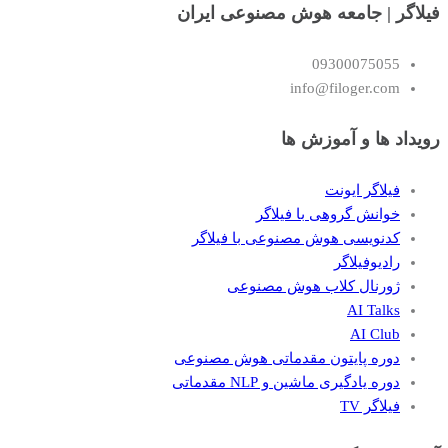
فیلاگر | جامعه هوش مصنوعی ایران
09300075055
info@filoger.com
رویداد ها و آموزش ها
فیلاگر ایونت
خوانش گروهی با فیلاگر
کدنویسی هوش مصنوعی با فیلاگر
رادیوفیلاگر
ژورنال کلاب هوش مصنوعی
AI Talks
AI Club
دوره پایتون مقدماتی هوش مصنوعی
دوره یادگیری ماشین و NLP مقدماتی
فیلاگر TV