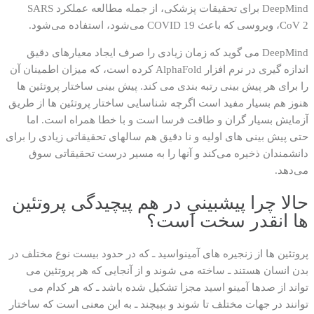
DeepMind برای تحقیقات پزشکی، از جمله مطالعه عملکرد SARS
CoV 2، ویروسی که باعث COVID 19 می‌شود، استفاده می‌شود.
DeepMind می گوید که زمان زیادی را صرف ایجاد معیارهای دقیق
اندازه گیری در نرم افزار AlphaFold کرده است، که میزان اطمینان آن
را برای هر پیش بینی رتبه بندی می کند. پیش بینی ساختار پروتئین ها
هنوز هم بسیار مفید است اگرچه شناسایی ساختار پروتئین ها از طریق
آزمایش بسیار گران و طاقت فرسا است و با خطا همراه است. اما
حتی پیش بینی های اولیه و نا دقیق هم سالهای تحقیقاتی زیادی را برای
دانشمندان ذخیره می‌کند و آنها را به مسیر درست تحقیقاتی سوق
می‌دهد.
حالا چرا پیشبینیِ در هم پیچیدگی پروتئین
ها انقدر سخت است؟
پروتئین ها از زنجیره های آمینواسید ـ که در حدود بیست نوع مختلف در
بدن انسان هستند ـ ساخته می شوند و از آنجایی که هر پروتئین می
تواند از صدها آمینو اسید مجزا تشکیل شده باشد ـ که هر کدام می
توانند در جهات مختلف تا شوند و بپیچند ـ به این معنی است که ساختار