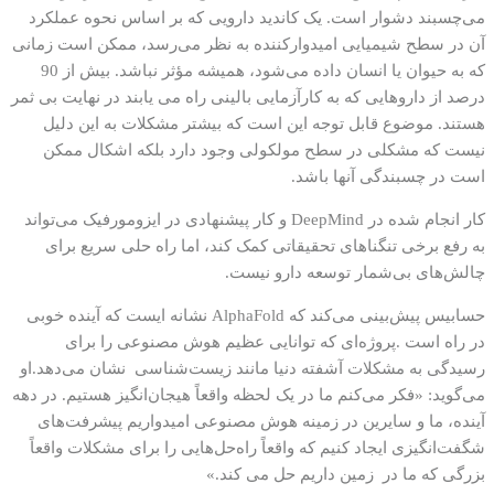
می‌چسبند دشوار است. یک کاندید دارویی که بر اساس نحوه عملکرد
آن در سطح شیمیایی امیدوارکننده به نظر می‌رسد، ممکن است زمانی
که به حیوان یا انسان داده می‌شود، همیشه مؤثر نباشد. بیش از 90
درصد از داروهایی که به کارآزمایی بالینی راه می یابند در نهایت بی ثمر
هستند. موضوع قابل توجه این است که بیشتر مشکلات به این دلیل
نیست که مشکلی در سطح مولکولی وجود دارد بلکه اشکال ممکن
است در چسبندگی آنها باشد.
کار انجام شده در DeepMind و کار پیشنهادی در ایزومورفیک می‌تواند
به رفع برخی تنگناهای تحقیقاتی کمک کند، اما راه حلی سریع برای
چالش‌های بی‌شمار توسعه دارو نیست.
حسابیس پیش‌بینی می‌کند که AlphaFold نشانه ایست که آینده خوبی
در راه است .پروژه‌ای که توانایی عظیم هوش مصنوعی را برای
رسیدگی به مشکلات آشفته دنیا مانند زیست‌شناسی نشان می‌دهد.او
می‌گوید: «فکر می‌کنم ما در یک لحظه واقعاً هیجان‌انگیز هستیم. در دهه
آینده، ما و سایرین در زمینه هوش مصنوعی امیدواریم پیشرفت‌های
شگفت‌انگیزی ایجاد کنیم که واقعاً راه‌حل‌هایی را برای مشکلات واقعاً
بزرگی که ما در زمین داریم حل می کند.»