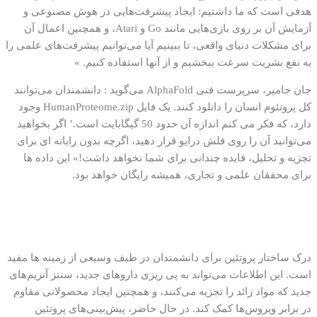
هدفی است که ما داشتیم: ایجاد پیشرفت‌هایی در هوش مصنوعی و
آزمایش آن بر روی بازی‌هایی مانند Go و Atari، و همچنین اعمال آن
برای مشکلات دنیای واقعی، تا ببینیم آیا می‌توانیم پیشرفت‌های علمی را
به نفع بشریت سرعت ببخشیم و از آنها استفاده کنیم. »
جان جامپر، سرپرست فنی AlphaFold می‌گوید : دانشمندان می‌توانند
کل پروتئوم انسان را دانلود کنند. یک فایل HumanProteome.zip وجود
دارد، که فکر می کنم اندازه آن حدود 50 گیگابایت است.’ اگر بخواهید
می‌توانید آن را روی فلش درایو قرار دهید، اگرچه بدون رایانه ای برای
تجزیه و تحلیل، فایده چندانی برای شما نخواهد داشت!» این داده ها
برای محققان علمی و تجاری، همیشه رایگان خواهد بود.
درک ساختار پروتئین برای دانشمندان در طیف وسیعی از زمینه ها مفید
است. این اطلاعات می‌تواند به پی ریزی داروهای جدید، سنتز آنزیم‌های
جدید که مواد زائد را تجزیه می‌کنند، و همچنین ایجاد محصولاتی مقاوم
در برابر ویروس‌ها کمک کند. در حال حاضر، پیش‌بینی‌های پروتئین