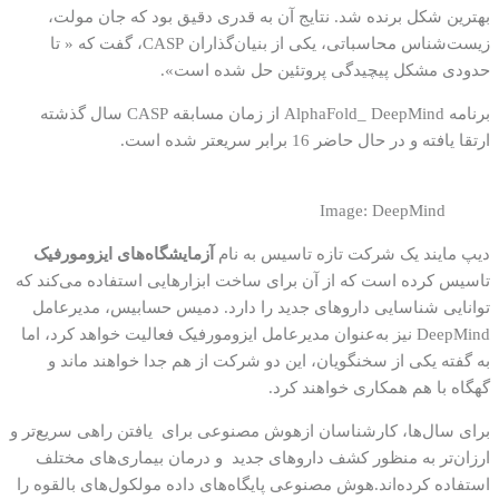
بهترین شکل برنده شد. نتایج آن به قدری دقیق بود که جان مولت،
زیست‌شناس محاسباتی، یکی از بنیان‌گذاران CASP، گفت که « تا
حدودی مشکل پیچیدگی پروتئین حل شده است».
برنامه AlphaFold_ DeepMind از زمان مسابقه CASP سال گذشته
ارتقا یافته و در حال حاضر 16 برابر سریعتر شده است.
Image: DeepMind
دیپ مایند یک شرکت تازه تاسیس به نام
آزمایشگاه‌های ایزومورفیک
تاسیس کرده است که از آن برای ساخت ابزارهایی استفاده می‌کند که
توانایی شناسایی داروهای جدید را دارد. دمیس حسابیس، مدیرعامل
DeepMind نیز به‌عنوان مدیرعامل ایزومورفیک فعالیت خواهد کرد، اما
به گفته یکی از سخنگویان، این دو شرکت از هم جدا خواهند ماند و
گهگاه با هم همکاری خواهند کرد.
برای سال‌ها، کارشناسان ازهوش مصنوعی برای یافتن راهی سریع‌تر و
ارزان‌تر به منظور کشف داروهای جدید و درمان بیماری‌های مختلف
استفاده کرده‌اند.هوش مصنوعی پایگاه‌های داده مولکول‌های بالقوه را