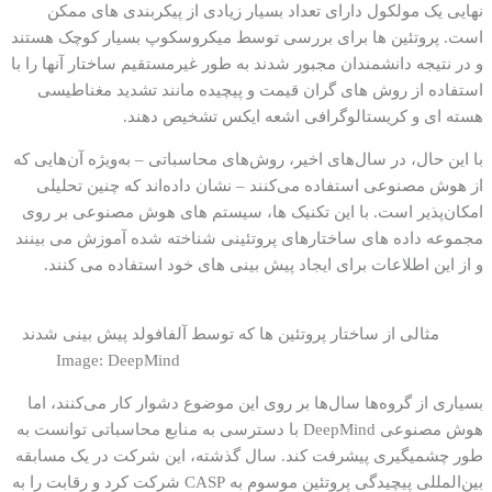
نهایی یک مولکول دارای تعداد بسیار زیادی از پیکربندی های ممکن
است. پروتئین ها برای بررسی توسط میکروسکوپ بسیار کوچک هستند
و در نتیجه دانشمندان مجبور شدند به طور غیرمستقیم ساختار آنها را با
استفاده از روش های گران قیمت و پیچیده مانند تشدید مغناطیسی
هسته ای و کریستالوگرافی اشعه ایکس تشخیص دهند.
با این حال، در سال‌های اخیر، روش‌های محاسباتی – به‌ویژه آن‌هایی که
از هوش مصنوعی استفاده می‌کنند – نشان داده‌اند که چنین تحلیلی
امکان‌پذیر است. با این تکنیک ها، سیستم های هوش مصنوعی بر روی
مجموعه داده های ساختارهای پروتئینی شناخته شده آموزش می بینند
و از این اطلاعات برای ایجاد پیش بینی های خود استفاده می کنند.
مثالی از ساختار پروتئین ها که توسط آلفافولد پیش بینی شدند
Image: DeepMind
بسیاری از گروه‌ها سال‌ها بر روی این موضوع دشوار کار می‌کنند، اما
هوش مصنوعی DeepMind با دسترسی به منابع محاسباتی توانست به
طور چشمیگیری پیشرفت کند. سال گذشته، این شرکت در یک مسابقه
بین‌المللی پیچیدگی پروتئین موسوم به CASP شرکت کرد و رقابت را به