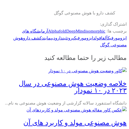
کشف دارو با هوش مصنوعی گوگل
اشتراک گذاری:
برچسب ها:
isomorphic
DeepMind
Alphafold
آزمایشگاه های
ایزومورفیک
آلفافولد
ایزومورفیک
پروتئین
دارو
دیپمایند
کشف دارو
هوش
مصنوعی گوگل
مطالب زیر را حتما مطالعه کنید
خلاصه وضعیت هوش مصنوعی در سال
۲۰۲۳ در ۱۰ نمودار
دانشگاه استنفورد سالانه گزارشی از وضعیت هوش مصنوعی به نام...
هوش مصنوعی مولد و کاربرد‌ های آن