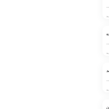
ه
…
د
…
ن