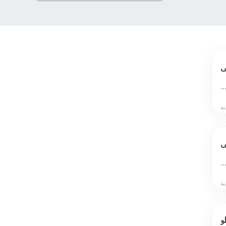
ی
…
ی
…
و