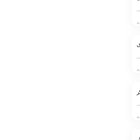
…
ک
…
ر
…
ر