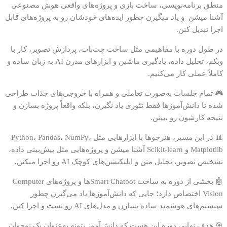
منطق برنامه‌نویسی، ساخت بازی و پروژه‌های واقعی هوش مصنوعی
آشنا میشن و یاد میگیرن چطور ایده‌های خودشان رو به پروژه‌های قابل
اجرا تبدیل کنن.
در طول دوره با مفاهیمی مثل ساخت چت‌بات، پردازش تصویر، کار با
وبکم، تحلیل داده، یادگیری ماشین و ابزارهای مدرن AI به زبان ساده و
کاملاً عملی کار می‌کنیم.
🎮 تمام جلسات به‌صورت تعاملی و همراه با خروجی‌های جذاب طراحی
شده تا دانش‌آموزها فقط تئوری یاد نگیرن، بلکه واقعاً پروژه بسازن و
نتیجه کارشون رو ببینن.
📊 در این مسیر، هنرجوها با ابزارهایی مثل Python، Pandas، NumPy،
Matplotlib و Scikit-learn آشنا میشن و پروژه‌هایی مثل پیش‌بینی داده،
تشخیص تصویر، تحلیل متن و اپلیکیشن‌های کوچک AI رو اجرا میکنن.
🤖 بخشی از دوره به ساخت Smart Chatbotها و پروژه‌های Computer
Vision اختصاص دارد؛ جایی که دانش‌آموزها یاد می‌گیرن چطور
سیستم‌های هوشمند ساده بسازن و مدل‌های AI رو تست و اجرا کنن.
🎯 هدف نهایی دوره این هست که دانش‌آموز بتونه به‌عنوان یک نوجوان