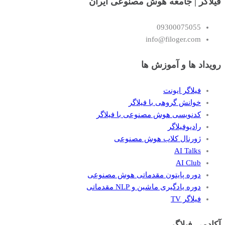
فیلاگر | جامعه هوش مصنوعی ایران
09300075055
info@filoger.com
رویداد ها و آموزش ها
فیلاگر ایونت
خوانش گروهی با فیلاگر
کدنویسی هوش مصنوعی با فیلاگر
رادیوفیلاگر
ژورنال کلاب هوش مصنوعی
AI Talks
AI Club
دوره پایتون مقدماتی هوش مصنوعی
دوره یادگیری ماشین و NLP مقدماتی
فیلاگر TV
آکادمی فیلاگر