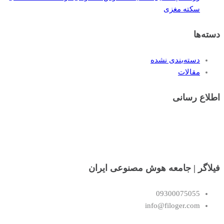
سکته مغزی
دسته‌ها
دسته‌بندی نشده
مقالات
اطلاع رسانی
فیلاگر | جامعه هوش مصنوعی ایران
09300075055
info@filoger.com