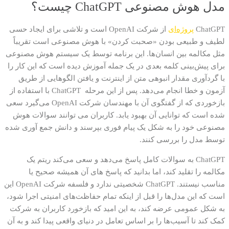
مدل هوش مصنوعی
ChatGPT
چیست؟
ChatGPT
پروژه‌ای
از شرکت
OpenAI
است و تلاشی برای ایجاد حسی
لطیف و طبیعی بودن
«
صحبت کردن
»
با هوش مصنوعی است تقریباً
مثل مکالمه بین انسان‌ها
.
این برنامه توسط یک سیستم هوش مصنوعی
برای پیش‌بینی کلمه بعدی در یک جمله آموزش دیده است که این کار را
با گردآوری مقدار انبوهی متن از اینترنت و یافتن الگوهایی از طریق
آزمون و خطا انجام می‌دهد. پس از این مرحله
ChatGPT
با استفاده از
بازخوردی که از گفتگوی آن با مهندسان شرکت
OpenAI
می‌گیرد
سعی
شده است که توانایی آن بهبود یابد
.
کاربران می توانند سوالات هوش
مصنوعی خود را به شکل یک پیام فوری بپرسند و دانش جمع آوری شده
توسط مدل را بررسی کنند
.
ChatGPT
به سوالات کامل پاسخ می‌دهد و سعی می‌کند ریتم یک
مکالمه را تقلید کند
،
اما بدانید که پاسخ های آن همیشه صحیح یا
مناسب نیستند
. ChatGPT
شخصیتی ندارد
و
فلسفه شرکت
OpenAI
این
است که این مدل‌ها را قبل از اینکه تمام حفاظت‌های امنیتی اجرا شود،
به شکل عمومی عرضه کند، به این امید که بازخورد کاربران به شرکت
کمک کند تا آسیب‌ها را بر اساس تعامل در دنیای واقعی پیدا کند و به آن