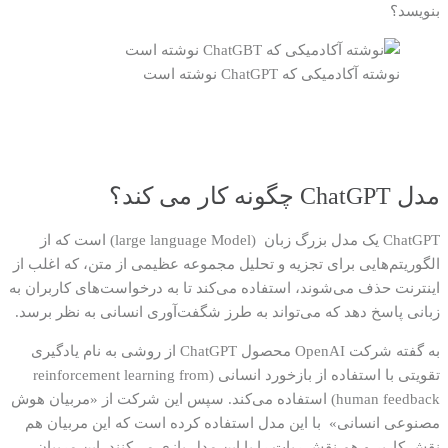
بنویسد؟
نوشته آکادمیکی که ChatGPT نوشته است
مدل
ChatGPT
چگونه کار می کند؟
ChatGPT
یک مدل
بزرگ
زبان
(large language Model)
است که از
الگوریتم‌هایی برای تجزیه و تحلیل مجموعه عظیمی از متن، که اغلب از
اینترنت حذف می‌شوند، استفاده می‌کند تا به درخواست‌های کاربران به
زبانی پاسخ دهد که می‌تواند به طرز شگفت‌آوری انسانی به نظر برسد
.
به گفته شرکت
OpenAI
محصول
ChatGPT
از روشی به نام یادگیری
تقویتی با استفاده از بازخورد انسانی
(reinforcement learning from
human feedback)
استفاده می‌کند. سپس
این شرکت از
«
مربیان هوش
مصنوعی انسانی
»
با این مدل استفاده کرده است که این مربیان هم
نقش کاربر و هم نقش ربات را با این مدل بازی می‌کنند
.
این مربیان