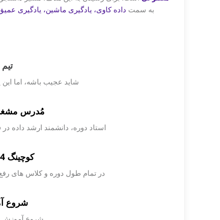
به سمت
داده کاوی، یادگیری ماشین، یادگیری عمیق 
تیم 
شاید عجیب باشه، اما این 
مُدرس مشغول
استاد دوره، دانشمند ارشد داده در 
کوچینگ 24 ساعته توسط TA ها
در تمام طول دوره و کلاس های رفع اشکال هفتگی، TAها 
شروع آم
شروع آموزش از 