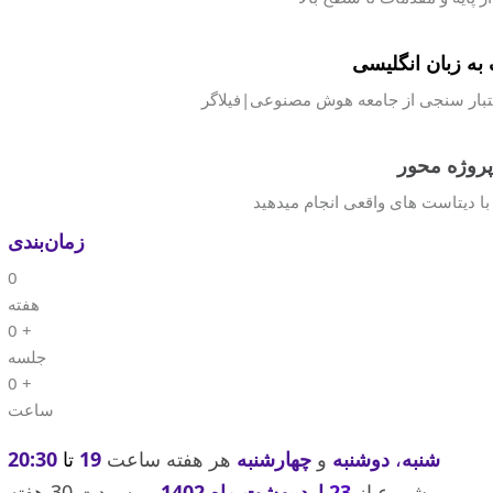
به زبان انگلیسی
اعتبار سنجی از جامعه هوش مصنوعی|فیلاگر
پروژه محور
ا دیتاست های واقعی انجام میدهید
زمان‌بندی
0
هفته
0
+
جلسه
0
+
ساعت
شنبه
،
دوشنبه
و
چهارشنبه
هر هفته ساعت
19
تا
20:30
شروع از
23
اردیبهشت ماه 1402
و به مدت 30 هفته