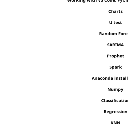
Charts
U test
Random Fore
SARIMA
Prophet
Spark
Anaconda instal
Numpy
Classificatio
Regression
KNN