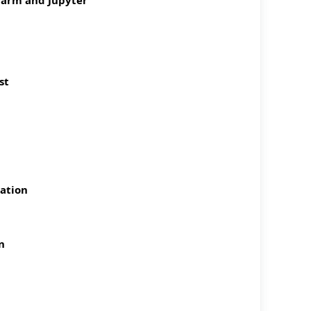
st
lation
n