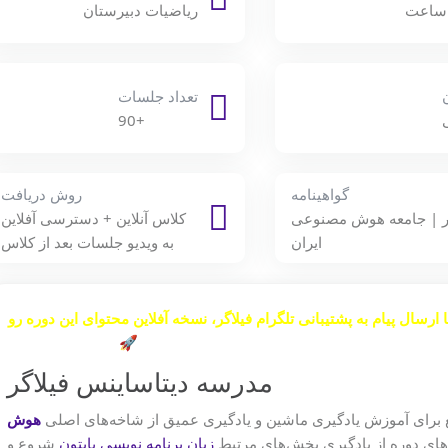
ریاضیات دبیرستان
تعداد جلسات
+90
گواهینامه
روش دریافت
گر | جامعه هوش مصنوعی
کلاس آنلاین + دسترسی آفلاین
ایران
به ویدیو جلسات بعد از کلاس
ا ارسال پیام به پشتیبانی تلگرام فیلاگر، نسخه آفلاین محتوای این دوره رو
 آی دی تلگرام فیلاگر
@filoger_support
پیام بدید🚀.
مدرسه دیتاساینس فیلاگر
 برای آموزش یادگیری ماشین و یادگیری عمیق از شاخه‌های اصلی
هوش
ای دوره از یادگیری بخش‌های مرتبط
زبان برنامه نویسی پایتون
شروع و